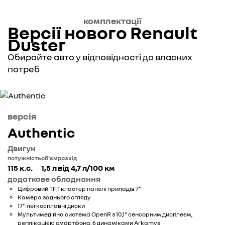
комплектації
Версії нового Renault
Duster
Обирайте авто у відповідності до власних
потреб
версія
Аuthentic
Двигун
потужність
об'єм
розхід
115 к.с.
1,5 л
від 4,7 л/100 км
додаткове обладнання
Цифровий TFT кластер панелі приладів 7"
Камера заднього огляду
17'' легкосплавні диски
Мультимедійна система OpenR з 10,1" сенсорним дисплеєм,
реплікацією смартфона, 6 динаміками Arkamys