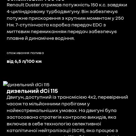
Renault Duster отримав потужність 150 к.с. завдяки
4-циліндровому турбодвигуну. Він забезпечує
потужне прискорення з крутним моментом у 250
Нм. 7-ступінчаста коробка передач EDC з
миттєвим перемиканням передач забезпечує
плавне й динамічне водіння.
споживання палива
від 6,5 л/100 км
дизельний dCi 115
Двигун, доступний із трансмісією 4x2, перевірений
часом та мільйонними пробігами у
найекстремальніших умовах. На двигуні була
застосована стратегія контролю викидів, яка
включає в себе технологію селективної
каталітичної нейтралізації (SCR), яка працює з