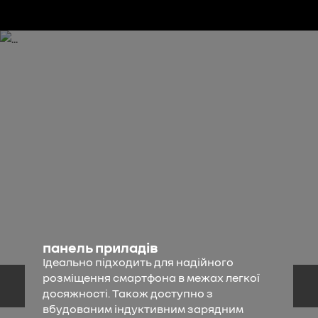
панель приладів
Ідеально підходить для надійного
розміщення смартфона в межах легкої
досяжності. Також доступно з
вбудованим індуктивним зарядним