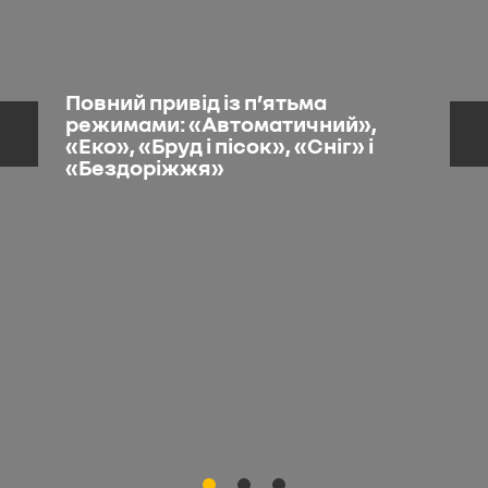
Повний привід із пʼятьма
режимами: «Автоматичний»,
«Еко», «Бруд і пісок», «Сніг» і
«Бездоріжжя»