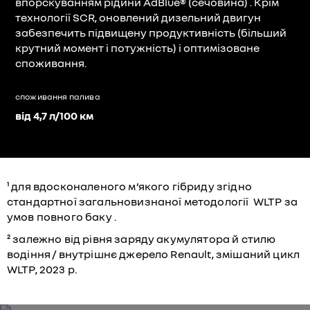
впорскуванням рідини AdBlue® (сечовина) . Крім
технології SCR, оновлений дизельний двигун
забезпечить підвищену продуктивність (більший
крутний момент і потужність) і оптимізоване
споживання.
споживання палива
від 4,7 л/100 км
¹ для вдосконаленого м’якого гібриду згідно
стандартної загальновизнаної методології WLTP за
умов повного баку .
² залежно від рівня заряду акумулятора й стилю
водіння / внутрішнє джерело Renault, змішаний цикл
WLTP, 2023 р.