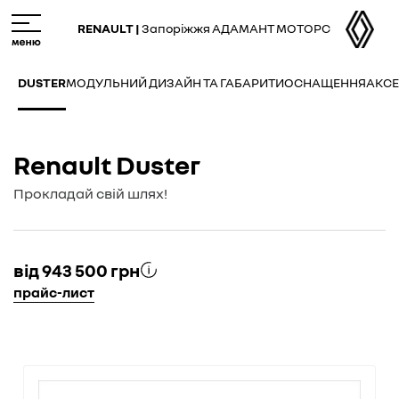
Skip
M
to
e
RENAULT |
Запоріжжя АДАМАНТ МОТОРС
main
n
content
u
DUSTER
МОДУЛЬНИЙ ДИЗАЙН ТА ГАБАРИТИ
ОСНАЩЕННЯ
АКС
Renault Duster
Прокладай свій шлях!
від 943 500 грн
прайс-лист